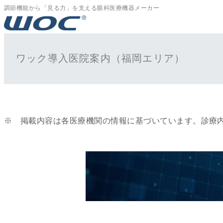
内
調節機能から「見る力」を支える眼科医療機器メーカー
容
を
ス
キ
ワック導入医院案内（福岡エリア）
ッ
プ
※ 掲載内容は各医療機関の情報に基づいています。診療